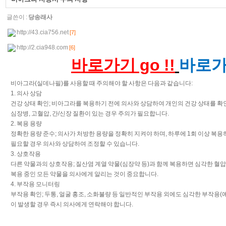
글쓴이 :
당송래사
http://43.cia756.net
[7]
http://2.cia948.com
[6]
바로가기 go !!
바로가기
비아그라(실데나필)를 사용할 때 주의해야 할 사항은 다음과 같습니다:
1. 의사 상담
건강 상태 확인; 비아그라를 복용하기 전에 의사와 상담하여 개인의 건강 상태를 확
심장병, 고혈압, 간/신장 질환이 있는 경우 주의가 필요합니다.
2. 복용 용량
정확한 용량 준수; 의사가 처방한 용량을 정확히 지켜야 하며, 하루에 1회 이상 복
필요할 경우 의사와 상담하여 조정할 수 있습니다.
3. 상호작용
다른 약물과의 상호작용; 질산염 계열 약물(심장약 등)과 함께 복용하면 심각한 혈압
복용 중인 모든 약물을 의사에게 알리는 것이 중요합니다.
4. 부작용 모니터링
부작용 확인; 두통, 얼굴 홍조, 소화불량 등 일반적인 부작용 외에도 심각한 부작용(예:
이 발생할 경우 즉시 의사에게 연락해야 합니다.