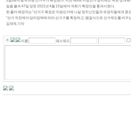
3일)에야 광역의원 선거구가 획정됐다. 지난 제8회 지방선거 당시에는 국회 정개특위가
일을 불과 47일 앞둔 2022년 4월 15일에야 국회가 획정안을 통과시켰다.
한 출마 예정자는 "선거구 획정은 지방선거에 나설 정치신인들과 유권자들에게 중요
"선거 직전에야 당리당략에 따라 선거구를 획정하고, 땜질식으로 선거제도를 바꾸는
김재득 기자
이름
패스워드