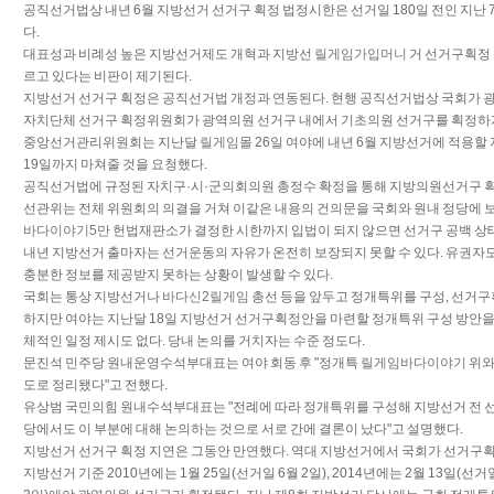
공직선거법상 내년 6월 지방선거 선거구 획정 법정시한은 선거일 180일 전인 지난 
다.
대표성과 비례성 높은 지방선거제도 개혁과 지방선
릴게임가입머니
거 선거구획정 
르고 있다는 비판이 제기된다.
지방선거 선거구 획정은 공직선거법 개정과 연동된다. 현행 공직선거법상 국회가 광
자치단체 선거구 획정위원회가 광역의원 선거구 내에서 기초의원 선거구를 획정하게
중앙선거관리위원회는 지난달
릴게임몰
26일 여야에 내년 6월 지방선거에 적용할
19일까지 마쳐줄 것을 요청했다.
공직선거법에 규정된 자치구·시·군의회의원 총정수 확정을 통해 지방의원선거구 획
선관위는 전체 위원회의 의결을 거쳐 이같은 내용의 건의문을 국회와 원내 정당에 
바다이야기5만
헌법재판소가 결정한 시한까지 입법이 되지 않으면 선거구 공백 상
내년 지방선거 출마자는 선거운동의 자유가 온전히 보장되지 못할 수 있다. 유권자도 
충분한 정보를 제공받지 못하는 상황이 발생할 수 있다.
국회는 통상 지방선거나
바다신2릴게임
총선 등을 앞두고 정개특위를 구성, 선거구
하지만 여야는 지난달 18일 지방선거 선거구획정안을 마련할 정개특위 구성 방안을
체적인 일정 제시도 없다. 당내 논의를 거치자는 수준 정도다.
문진석 민주당 원내운영수석부대표는 여야 회동 후 "정개특
릴게임바다이야기
위와
도로 정리됐다"고 전했다.
유상범 국민의힘 원내수석부대표는 "전례에 따라 정개특위를 구성해 지방선거 전 선
당에서도 이 부분에 대해 논의하는 것으로 서로 간에 결론이 났다"고 설명했다.
지방선거 선거구 획정 지연은 그동안 만연했다. 역대 지방선거에서 국회가 선거구획
지방선거 기준 2010년에는 1월 25일(선거일 6월 2일), 2014년에는 2월 13일(선거일 