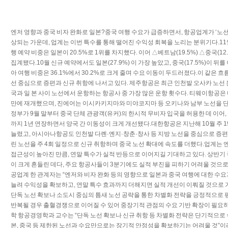
엔저 영향과 중국 비자 완화로 일본?중국 여행 수요가 급증하면서, 항공업계가 ‘노선 
상되는 가운데, 업계는 이번 특수를 통해 떨어진 수익성 회복을 노리는 분위기다.11
행 예약 비중은 일본이 20.5%로 1위를 차지했다. 이어 △베트남(19.5%) △중국(12.
집계됐다.10월 신규 예약에서도 일본(27.9%)
이 가장 높았고, 중국(17.5%)이 뒤
아 여행 비중은 36.1%에서 30.2%로 크게 줄며 수요 이동이 두드러졌다.이 같은 
선 중심으로 증편과 신규 취항에 나서고 있다. 제주항공은 최근 인천발 오사카 노선 
국과 일
본 사이 노선에서 운항하는 항공사 중 가장 많은 운항 횟수다. 티웨이항공은
만에 재개했으며, 진에어는 이시카키지마와 미야코지마 등 오키나와 남부 노선을 단
정부가 9월 말부터 중국 단체 관광객(유커)의 한시적 무비자 입국을 허용한 데 이어,
까지 1년 연장하면서 양국 간 이동성이 크게 개선됐다.대한항공은 지난해 10월 주 1
늘렸고, 아시아나항공도 인천발 다롄·옌지·창춘·창사 등 지방 노선을 중심으로 증편
린 노선을 주 4회 일정으로 신규 취항하며 중국 노선 확대에 속도를 더했다.업계는 
접근성이 높아진 만큼, 연말 특수가 실적 반등으로 이어지길 기대하고 있다. 상반기
이 크게 흔들린 데다, 주요 항공사들이 3분기에도 실적 부진을 피하기 어려울 것으
공업계 한 관계자는 “엔저와 비자 완화 등의 영향으로 일본과
중국 여행에 대한 수요
늘려 수익성을 확보하고, 연말 특수 효과까지 더해지면 실적 개선이 이뤄질 것으로
단독 노선 확보나 소도시 중심의 틈새 노선 공략을 통한 차별화 전략을 긍정적으로 
반복될 경우 출혈경쟁으로 이어질 수 있어 중장기적 관점의 수요 기반 확장이 필
학 항공경영학과 교수는 “단독 노선 확보나 신규 취항 등 차별화 전략은 단기적으로 
본, 중국 등 제한된 노선과 수요만으로는 장기적 안정성을 확보하기는 어려울 것”이