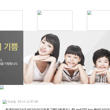
작성일 : 25-11-11 07:40
릴게임바다신2 바다이야기프로그램다운로드┤ 45.rmk332.top ㉺바다