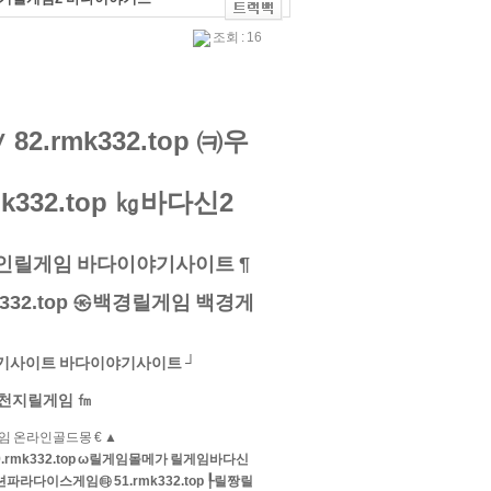
조회 : 16
rmk332.top ㈊우
32.top ㎏바다신2
온라인릴게임 바다이야기사이트 ¶
32.top ㉿백경릴게임 백경게
야기사이트 바다이야기사이트 ┘
신천지릴게임 ㎙
임 온라인골드몽 € ▲
mk332.top ω릴게임몰메가 릴게임바다신
라다이스게임㉹ 51.rmk332.top ┞릴짱릴